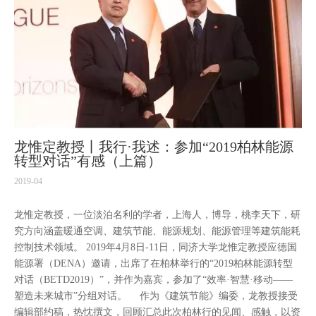
龙惟定教授丨我行·我述：参加“2019柏林能源
转型对话”有感（上篇）
2019-04
龙惟定教授，一位淡泊名利的学者，上海人，博导，桃李天下，研
究方向涵盖暖通空调、建筑节能、能源规划、能源管理等建筑能耗
控制技术领域。 2019年4月8日-11日，同济大学龙惟定教授应德国
能源署（DENA）邀请，出席了在柏林举行的“2019柏林能源转型
对话（BETD2019）”，并作为嘉宾，参加了“效率·智慧·移动——
塑造未来城市”分组对话。 作为《建筑节能》编委，龙教授接受
编辑部约稿，热忱撰文，回顾汇总此次柏林行的见闻、感触，以资